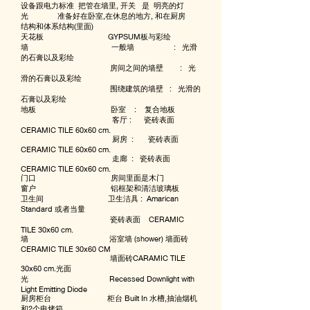
设备跟电力标准 把管在墙里, 开关 是 明亮的灯
光 准备好在卧室,在休息的地方, 和在厨房
结构和体系结构(里面)
天花板 GYPSUM板与彩绘
墙 一般墙 : 光滑
的石膏以及彩绘
房间之间的墙壁 : 光
滑的石膏以及彩绘
围绕建筑的墙壁 : 光滑的
石膏以及彩绘
地板 卧室 : 复合地板
客厅 : 瓷砖表面
CERAMIC TILE 60x60 cm.
厨房 : 瓷砖表面
CERAMIC TILE 60x60 cm.
走廊 : 瓷砖表面
CERAMIC TILE 60x60 cm.
门口 房间里面是木门
窗户 铝框架和清洁玻璃板
卫生间 卫生洁具 : Amarican
Standard 或者当量
瓷砖表面 CERAMIC
TILE 30x60 cm.
墙 浴室墙 (shower) 墙面砖
CERAMIC TILE 30x60 CM
墙面砖CARAMIC TILE
30x60 cm.光面
光 Recessed Downlight with
Light Emitting Diode
厨房柜台 柜台 Built In 水槽,抽油烟机
和2个电烤箱