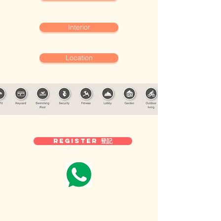
Interior
Location
Register 登記