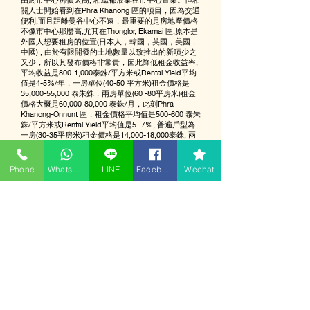
關人士開始看到在Phra Khanong 區的項目，因為交通
便利,而且距離曼谷中心不遠，最重要的是房地產價格
不像市中心那麼高,尤其在Thonglor, Ekamai 區,原本是
外國人想要租房的位置(日本人，韓國，英國，美國，
中國) , 由於有限開發的土地數量以致推出的新項少之
又少，所以其發布價格非常貴，因此降低租金收益率,
平均收益是800-1,000泰銖/平方米或Rental Yield平均
值是4-5%/年，一房單位(40-50 平方米)租金價格是
35,000-55,000 泰朱銖，兩房單位(60 -80平房米)租金
價格大概是60,000-80,000 泰銖/月，此刻Phra
Khanong-Onnunt 區，租金價格平均值是500-600 泰朱
銖/平方米或Rental Yield平均值是5- 7%, 普遍戶型為
一房(30-35平房米)租金價格是14,000-18,000泰銖, 兩
房(50-60平房米)租金價格大概25,000-36,000泰銖/月.
二手樓在 Phra khanong - Onnut 地區也比較活躍。從
Phone
WhatsApp
LINE
Facebook
Wechat
2012 年起， 二手交易集中在1-2房。 1房的的價格比
開始的時候升了40% , 現在二手的價格大概 122,000
泰銖/平方米，但是在 Tong lo - EkkaMai 地區 就要
230,000 泰銖/平方米了。若再對比兩個地區的樓價，
就能發現二手房的價格在Phra khanong - Onnut 地區
比Tong lo - EkkaMai 地區 便宜大概 47% ，前瞻利潤
大概還有 9%。外國人對Phra khanong - Onnut 地區
感興趣的原因，是因為經濟發展得很快和進步得特別
好。
除了價格比Tong lo - EkkaMai 地區 便宜 ，還有一個特
別重要的原因是交通非常方便，有 Sukhumvit 大街 和
BTS。這都是讓地區價格上升的原因。周圍也包含豐
富設施比如 國際學校，餐廳，酒吧和社區商場 等。除
此以外，還有當地人習慣的古董超市和流行餐廳，讓