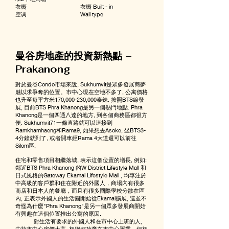
衣橱 衣橱 Built - in
空调 Wall type
曼谷房地產的投資新熱點 –
Prakanong
對於曼谷Condo市場來說, Sukhumvit是眾多發展商夢
魅以求爭奪的位置。市中心現在空地不多了, 公寓價格
也升至每平方米170,000-230,000泰銖. 按照BTS線發
展, 目前BTS Phra Khanong是另一個熱門地點. Phra
Khanong是一個四通八達的地方, 到各個商務區都很方
便. Sukhumvit71一條直路就可以連接到
Ramkhamhaeng和Rama9, 如果想去Asoke, 坐BTS3-
4分鐘就到了, 或者開車經Rama 4大道還可以前往
Silom區.
住宅和零售項目相繼落城, 表示這個位置的增長, 例如:
鄰近BTS Phra Khanong 的W District Lifestyle Mall 和
日式風格的Gateway Ekamai Lifestyle Mall , 均專注於
中高級的客戶群和住在附近的外國人，商場內有很多
商店和日本人的餐廳，而且有很多國際學校分散在區
內, 正表示外國人的生活圈開始從Ekamai擴展, 這並不
奇怪為什麼"Phra Khanong"是另一個眾多發展商開始
有興趣在這個位置推出公寓的原因.
對生活有要求的外國人和在市中心上班的人,
由於市中心房價太高, 相繼都放棄在市中心置業。但相