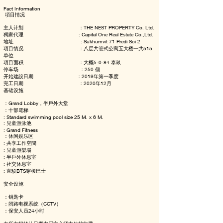
Fact Information
項目情况
主人计划 ：THE NEST PROPERTY Co. Ltd.
獨家代理 : Capital One Real Estate Co.,Ltd.
地址 : Sukhumvit 71 Predi Soi 2
項目情况 ：八层共管式公寓五大楼一共515
单位
項目面积 ：大概5-0-84 泰畝
停车场 ：250 個
开始建設日期 ：2019年第一季度
完工日期 ：2020年12月
基础设施
：Grand Lobby，半戶外大堂
：十部電梯
: Standard swimming pool size 25 M. x 6 M.
: 兒童游泳池
: Grand Fitness
：休闲娱乐区
: 共享工作空間
: 兒童游樂場
: 半戶外休息室
: 社交休息室
: 直駁BTS穿梭巴士
安全设施
：钥匙卡
：闭路电视系统（CCTV）
：保安人员24小时