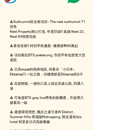
🔺Sukhumvit區全新項目- The nest sukhumvit 71
預售
Nest Property精心打造, 年度巨鑄!! 延續 Nest 22,
Nest 64熱賣佳績
🔺香港首推!! 特別早鳥優惠- 樓價港幣80萬起
🔺 項目鄰近BTS prakanong, 市區罕有低密度大型
屋苑
🔺 日系expat的熱捧地區, 與曼谷「小日本」
Ekkamai只一站之隔，但樓價卻是Ekkamai的2/3
🔺 自駕輕鬆, 一個街口直上就近高速公路, 四通八
達
🔺 可食盡BTS grey line帶來的新機遇，升值潛力
被看高一線
🔺 週邊環境理想, 幾步之遙可達W District ,
Summer Hills 商場隨時shopping, 附近還有ibis
hotel 和眾多日式高級餐廳