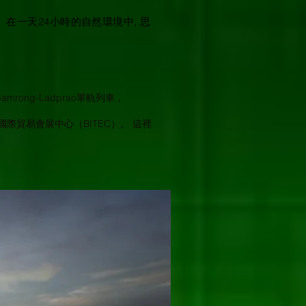
 在一天24小時的自然環境中, 思
rong-Ladprao單軌列車，
際貿易會展中心（BITEC）。 這裡