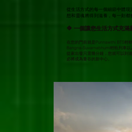
從生活方式的每一個細節中體現完美
想和靈魂將得到滋養，每一刻都
🔷 一個讓您生活方式充
在您的門前就是Punnawithi B
Bangna-Suvarnabhumi輕軌列
從家出發只需幾分鐘，您就可以到達臨
必將成為曼谷的新中心。