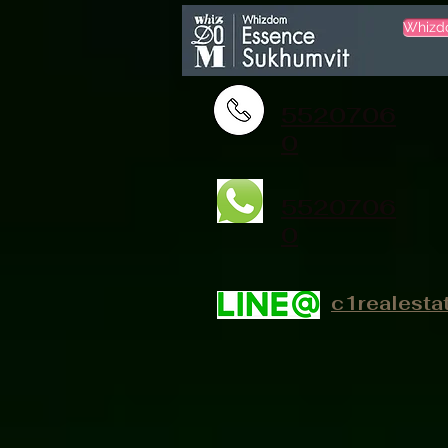
Whizd
5520706
0
5520706
0
c1realesta