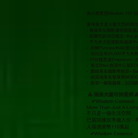
為什麼要買Wisdom 101 項目
素坤逸大道上最大型的商住項
- 每個單位都配備智能家居
- 前膽性的項目概念- the grea
- 平方米大型運動和健康中
- 距離Punnawithi站
- 項目設有20,000平方
- 15分鐘直達Emporium 
- 靠近Bitec會議中心
- 圍繞著名國際學校群– Bangkok Pa
- 由當地著名發展商MQDC（Ma
- 租管一條龍服務，以回
🔺 兩座大廈可供選擇 
✔Wisdom Connect
More Than Just A Livi
不只是一個生活空間
已届現樓並準備入住 -
入場價港幣110萬起
✔Wisdom Essence