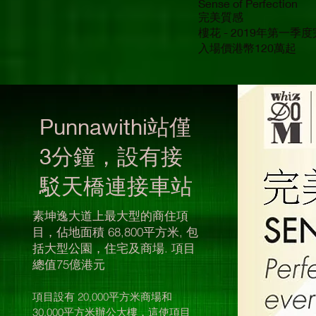
Sense of Perfection
完美質感
樓花 - 2019年第一季
入場價港幣120萬起
Punnawithi站僅
3分鐘，設有接
駁天橋連接車站
素坤逸大道上最大型的商住項
目，佔地面積 68,800平方米, 包
括大型公園，住宅及商場. 項目
總值75億港元
項目設有 20,000平方米商場和
30,000平方米辦公大樓，這使項目