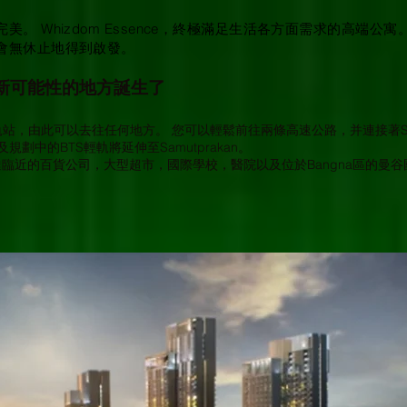
。 Whizdom Essence，終極滿足生活各方面需求的高端公寓。
會無休止地得到啟發。
滿新可能性的地方誕生了
TS輕軌站，由此可以去往任何地方。 您可以輕鬆前往兩條高速公路，并連接著Sam
車以及規劃中的BTS輕軌將延伸至Samutprakan。
近的百貨公司，大型超市，國際學校，醫院以及位於Bangna區的曼谷國