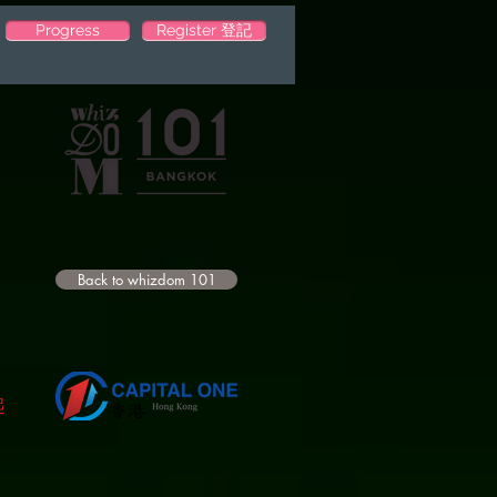
Progress
Register 登記
Back to whizdom 101
起