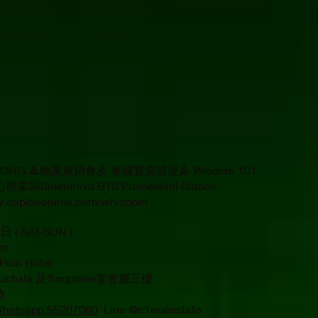
G KONG 🔺物業展銷會及 泰國置業講座🔺 Wisdom 101
khumvit BTS Punnawithi Station
.capitalonehk.com/whizdom
 ( SAT-SUN )
pm
olo Hotel
a 及Turquoise宴會廳三樓
時
hatsapp 55207060
Line @c1realestate