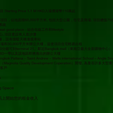
 Starting Price 1.1 M HKD入場價港幣110萬起
目，佔地面積68,800平方米, 包括大型公園，住宅及商場. 項目總值75
系統
t good place - 結合在線工作和lifestyle
心, 項目更設有人造沙灘
僅3分鐘，設有接駁天橋連接車站
米商場和30,000平方米辦公大樓，這使項目住宅輕易出租
- 20分鐘可到terminal 21。鄰近Bangkok mall（東南亞最大全新購物中心）
新ECBD一帶以及該地區即將推出的辦公大樓
ttana – Saint Andrew – Wells international School – Angle Sing
gnolia Quality Development Coperation）開發, 為曼谷許多
饋客戶

ng Space
 馬上開始您的租金收入